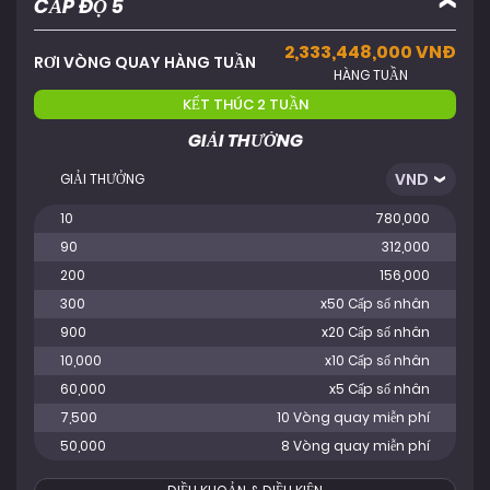
CẤP ĐỘ 5
2,333,448,000 VNĐ
RƠI VÒNG QUAY HÀNG TUẦN
HÀNG TUẦN
KẾT THÚC 2 TUẦN
GIẢI THƯỞNG
GIẢI THƯỞNG
10
780,000
90
312,000
200
156,000
300
x50 Cấp số nhân
900
x20 Cấp số nhân
10,000
x10 Cấp số nhân
60,000
x5 Cấp số nhân
7,500
10 Vòng quay miễn phí
50,000
8 Vòng quay miễn phí