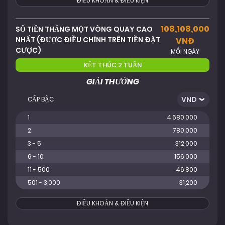
ĐIỀU KHOẢN & ĐIỀU KIỆN
108,108,000
SỐ TIỀN THẮNG MỘT VÒNG QUAY CAO
NHẤT (ĐƯỢC ĐIỀU CHỈNH TRÊN TIỀN ĐẶT
VNĐ
CƯỢC)
MỖI NGÀY
KẾT THÚC 2 TUẦN
GIẢI THƯỞNG
CẤP BẬC
1
4,680,000
2
780,000
3 - 5
312,000
6 - 10
156,000
11 - 500
46,800
501 - 3,000
31,200
ĐIỀU KHOẢN & ĐIỀU KIỆN