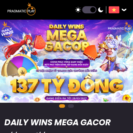
DAILY WINS MEGA GACOR