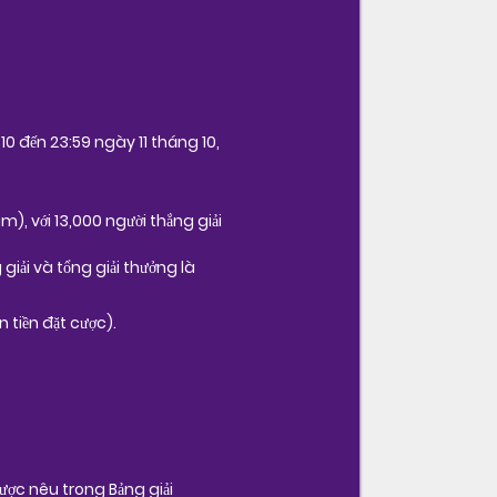
10 đến 23:59 ngày 11 tháng 10,
m), với 13,000 người thắng giải
giải và tổng giải thưởng là
 tiền đặt cược).
ược nêu trong Bảng giải