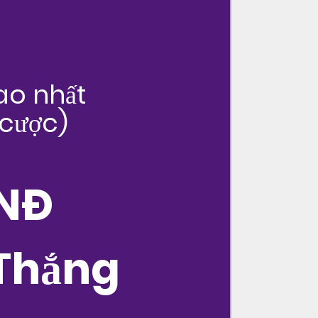
ao nhất
 cược)
VNĐ
 Thắng