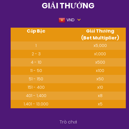
GIẢI THƯỞNG
VND
Cấp Bậc
Giải Thưởng
(Bet Multiplier)
1
x5,000
2 - 3
x1,000
4 - 10
x500
11 - 50
x100
51 - 150
x50
151 - 400
x10
401 - 1,400
x8
1,401 - 13,000
x5
Trò chơi