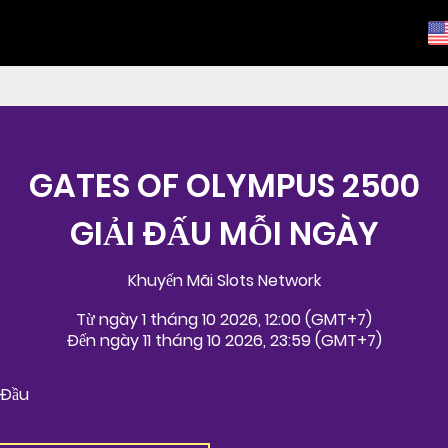
GATES OF OLYMPUS 2500
GIẢI ĐẤU MỖI NGÀY
Khuyến Mãi Slots Network
Từ ngày 1 tháng 10 2026, 12:00 (GMT+7)
Đến ngày 11 tháng 10 2026, 23:59 (GMT+7)
 Đầu