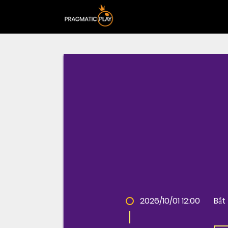
2026/10/01 12:00
Bắt