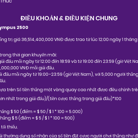
 Thúc
ĐIỀU KHOẢN & ĐIỀU KIỆN CHUNG
Olympus 2500
ổng trị giá 36,514,400,000 VNĐ được trao từ lúc 12:00 ngày 1 tháng 
 trong thời gian khuyến mãi:
ải đấu mỗi ngày từ 12:00 đến 18:59 và từ 19:00 đến 23:59 (giờ Việt Na
8,000,000 VNĐ mỗi giải đấu.
ải đấu mỗi ngày từ 19:00–23:59 (giờ Việt Nam), với 5,000 người thắng 
đấu.
dựa trên Số tiền thắng một vòng quay cao nhất được điều chỉnh trên
ớn nhất trong giải đấu)/(tiền cược thắng trong giải đấu)*100
thắng $ 50 (điểm = $ 50 / $ 1 * 100 = 5.000)
thắng $ 5 (điểm = $ 5 / $ 1 * 100 = 500)
ối thiểu.
ải thưởng dạng số nhân của số tiền đặt cược người chơi thắng như đ