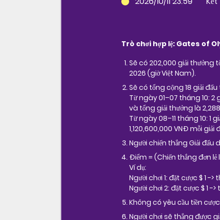
2026/10/11 23:59
Kết
Trò chơi hợp lệ: Gates of 
Sẽ có 202,000 giải thưởng t
2026 (giờ Việt Nam).
Sẽ có tổng cộng 18 giải đấu
Từ ngày 01–07 tháng 10: 2 gi
và tổng giải thưởng là 2,28
Từ ngày 08–11 tháng 10: 1 gi
1,120,600,000 VNĐ mỗi giải 
Người chiến thắng Giải đấu 
Điểm = (Chiến thắng đơn lẻ l
Ví dụ:
Người chơi 1: đặt cược $ 1 -> 
Người chơi 2: đặt cược $ 1 -> 
Không có yêu cầu tiền cược t
Người chơi sẽ thắng được gi