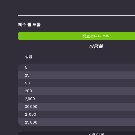
매주 휠 드롭
종료됩니다 2주
상금풀
상금
5
25
90
280
2,600
30,000
21,000
25,000