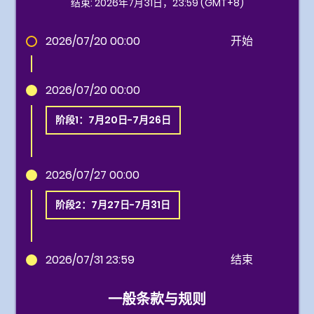
结束: 2026年7月31日，23:59 (GMT+8)
2026/07/20 00:00
开始
2026/07/20 00:00
阶段1：7月20日-7月26日
2026/07/27 00:00
阶段2：7月27日-7月31日
2026/07/31 23:59
结束
一般条款与规则