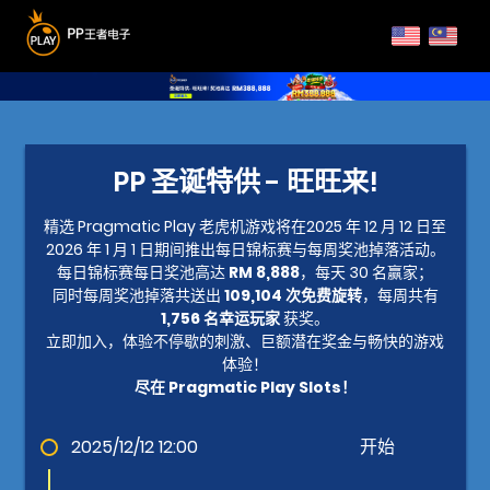
PP 圣诞特供 - 旺旺来!
精选 Pragmatic Play 老虎机游戏将在2025 年 12 月 12 日至
2026 年 1 月 1 日期间推出每日锦标赛与每周奖池掉落活动。
每日锦标赛每日奖池高达
RM 8,888
，每天 30 名赢家；
同时每周奖池掉落共送出
109,104 次免费旋转
，每周共有
1,756 名幸运玩家
获奖。
立即加入，体验不停歇的刺激、巨额潜在奖金与畅快的游戏
体验！
尽在 Pragmatic Play Slots！
2025/12/12 12:00
开始