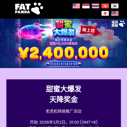
甜蜜大爆发
天降奖金
老虎机网络推广活动
开始: 2026年2月2日，01:00 (GMT+8)