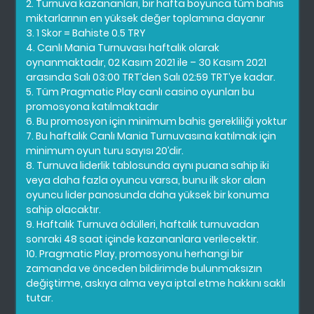
2. Turnuva kazananları, bir hafta boyunca tüm bahis
miktarlarının en yüksek değer toplamına dayanır
3. 1 Skor = Bahiste 0.5 TRY
4. Canlı Mania Turnuvası haftalık olarak
oynanmaktadır, 02 Kasım 2021 ile – 30 Kasım 2021
arasında Salı 03:00 TRT’den Salı 02:59 TRT’ye kadar.
5. Tüm Pragmatic Play canlı casino oyunları bu
promosyona katılmaktadır
6. Bu promosyon için minimum bahis gerekliliği yoktur
7. Bu haftalık Canlı Mania Turnuvasına katılmak için
minimum oyun turu sayısı 20’dir.
8. Turnuva liderlik tablosunda aynı puana sahip iki
veya daha fazla oyuncu varsa, bunu ilk skor alan
oyuncu lider panosunda daha yüksek bir konuma
sahip olacaktır.
9. Haftalık Turnuva ödülleri, haftalık turnuvadan
sonraki 48 saat içinde kazananlara verilecektir.
10. Pragmatic Play, promosyonu herhangi bir
zamanda ve önceden bildirimde bulunmaksızın
değiştirme, askıya alma veya iptal etme hakkını saklı
tutar.