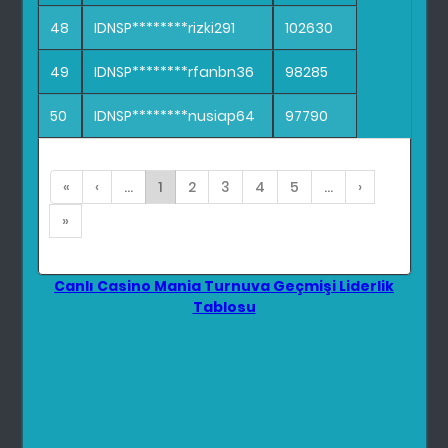
48
IDNSP********rizki291
102630
49
IDNSP********rfanbn36
98285
50
IDNSP********nusiap64
97790
«
‹
...
1
2
3
4
5
...
›
»
Canlı Casino Mania Turnuva Geçmişi Liderlik
Tablosu