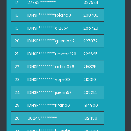
17
27793********
337524
18
IDNSP********roland3
298788
19
IDNSP********o12354
286720
20
IDNSP********guenlo42
227072
21
IDNSP********uazmsf26
222625
22
IDNSP********adika076
215325
23
IDNSP********yojin013
210010
24
IDNSP********jsienn57
205214
25
IDNSP********irfanp6
194900
26
30243********
192458