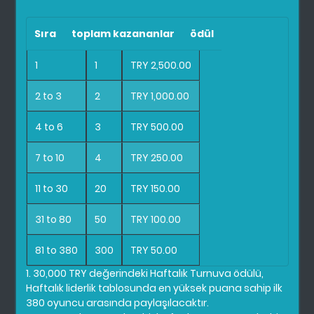
Sıra
toplam kazananlar
ödül
1
1
TRY 2,500.00
2 to 3
2
TRY 1,000.00
4 to 6
3
TRY 500.00
7 to 10
4
TRY 250.00
11 to 30
20
TRY 150.00
31 to 80
50
TRY 100.00
81 to 380
300
TRY 50.00
1. 30,000 TRY değerindeki Haftalık Turnuva ödülü,
Haftalık liderlik tablosunda en yüksek puana sahip ilk
380 oyuncu arasında paylaşılacaktır.