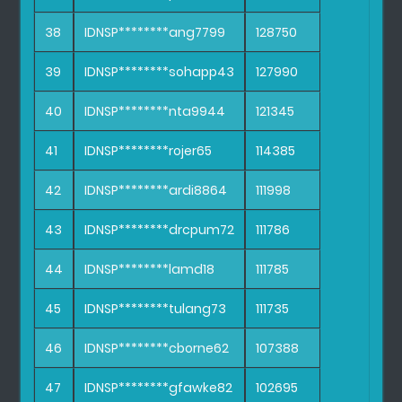
38
IDNSP********ang7799
128750
39
IDNSP********sohapp43
127990
40
IDNSP********nta9944
121345
41
IDNSP********rojer65
114385
42
IDNSP********ardi8864
111998
43
IDNSP********drcpum72
111786
44
IDNSP********lamd18
111785
45
IDNSP********tulang73
111735
46
IDNSP********cborne62
107388
47
IDNSP********gfawke82
102695