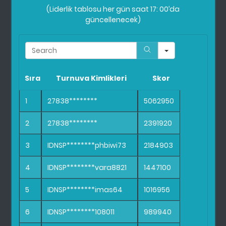
(Liderlik tablosu her gün saat 17: 00’da
güncellenecek)
Search
Sıra
Turnuva Kimlikleri
Skor
1
27838********
5062950
2
27838********
2391920
3
IDNSP********phbiwi73
2184903
4
IDNSP********vara8821
1447100
5
IDNSP********imas64
1016956
6
IDNSP********108011
989940