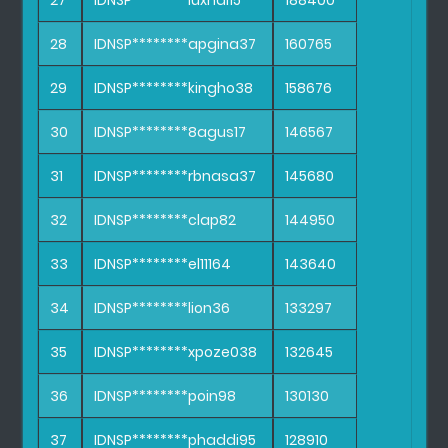
27
IDNSP********luxnal15
188400
28
IDNSP********apgina37
160765
29
IDNSP********kingho38
158676
30
IDNSP********8agus17
146567
31
IDNSP********rbnasa37
145680
32
IDNSP********clap82
144950
33
IDNSP********el11164
143640
34
IDNSP********lion36
133297
35
IDNSP********xpoze038
132645
36
IDNSP********poin98
130130
37
IDNSP********phaddi95
128910