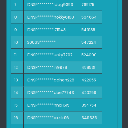
7
IDNSP********ldag9353
765175
8
IDNSP********hokky6100
564654
9
IDNSP********i711143
549135
10
30063********
547224
11
IDNSP********ucky7797
524000
12
IDNSP********in9978
458531
13
IDNSP********adhen228
422055
14
IDNSP********abe77743
420259
15
IDNSP********hnai1515
354754
16
IDNSP********cxzild16
349335