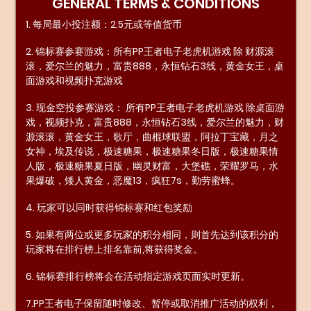
GENERAL TERMS & CONDITIONS
1. 每局最小投注额：2.5元或等值货币
2. 锦标赛参赛游戏：所有PP王者电子老虎机游戏 除 财源滚
滚，爱尔兰的魅力，富贵888，永恒钻石3线，黄金女王，桌
面游戏和视频扑克游戏
3. 现金空投参赛游戏： 所有PP王者电子老虎机游戏 除桌面游
戏，视频扑克，富贵888，永恒钻石3线，爱尔兰的魅力，财
源滚滚，黄金女王，歌厅，曲棍球联盟，阿拉丁宝藏，月之
女神，埃及传说，极速糖果，极速糖果冬日版，极速糖果情
人版，极速糖果夏日版，幽灵财富，大堡礁，荣耀罗马，水
果爆破，矮人黄金，恶魔13，疯狂7s，勤劳蜜蜂。
4. 玩家可以同时获得锦标赛和红包奖励
5. 如果有两位或更多玩家的积分相同，则首先达到该积分的
玩家将在排行榜上排名靠前,将获得奖金。
6. 锦标赛排行榜将会在活动指定游戏页面实时更新。
7.PP王者电子保留随时修改、暂停或取消推广活动的权利，