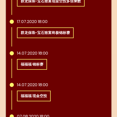
群龙保珠-宝石致富现金空投多倍乘数
17.07.2020 18:00
群龙保珠-宝石致富终极锦标赛
14.07.2020 18:00
福福福 锦标赛
14.07.2020 18:00
福福福 现金空投
07.08.2020 18:00