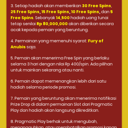
3. Setiap hadiah akan memberikan
30 Free Spins
,
25 Free Spins
,
15 Free Spins
,
10 Free Spins
,
dan
5
Free Spins
. Sebanyak
14,500
hadiah uang tunai
tetap senilai
Rp 80,000,000
akan diberikan secara
acak kepada pemain yang beruntung.
4. Permainan yang memenuhi syarat:
Fury of
Anubis
saja.
5. Pemain akan menerima Free Spin yang berlaku
selama 3 hari dengan nilai Rp 400/spin. Ada pilihan
untuk mainkan sekarang atau nanti.
6. Pemain dapat memenangkan lebih dari satu
hadiah selama periode promosi.
7. Pemain yang beruntung akan menerima notifikasi
Prize Drop di dalam permainan Slot dari Pragmatic
Play dan hadiah akan langsung dikreditkan.
8. Pragmatic Play berhak untuk mengubah,
menangguhkan, atau membatalkan promosi kapan