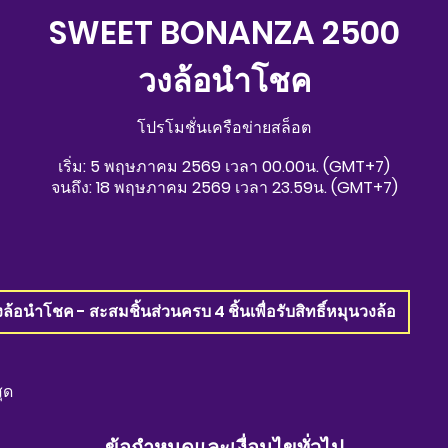
SWEET BONANZA 2500
วงล้อนำโชค
โปรโมชั่นเครือข่ายสล็อต
เริ่ม: 5 พฤษภาคม 2569 เวลา 00.00น. (GMT+7)
จนถึง: 18 พฤษภาคม 2569 เวลา 23.59น. (GMT+7)
งล้อนำโชค - สะสมชิ้นส่วนครบ 4 ชิ้นเพื่อรับสิทธิ์หมุนวงล้อ
สุด