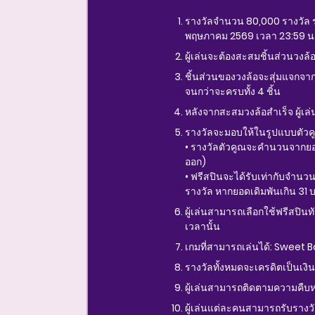
รางวัลจำนวน 80,000 รางวัล รว
พฤษภาคม 2569 เวลา 23:59 น
ผู้เล่นจะต้องสะสมชิ้นส่วนวงล้อใ
ชิ้นส่วนของวงล้อจะสุ่มแจกจากกา
จนกว่าจะครบทั้ง 4 ชิ้น
หลังจากสะสมวงล้อสำเร็จ ผู้เล
รางวัลจะมอบให้ในรูปแบบตัวคู
• รางวัลตัวคูณจะคำนวนจากยอดเด
ออก)
• ฟรีสปินจะได้รับเท่ากับจำนว
รางวัล หากยอดเดิมพันเกิน 31 บ
ผู้เล่นสามารถเลือกใช้ฟรีสปิ
เวลานั้น
เกมที่สามารถเล่นได้: Sweet
รางวัลทั้งหมดจะเครดิตเป็นเง
ผู้เล่นสามารถติดตามความคืบ
ผู้เล่นแต่ละคนสามารถรับรางวั