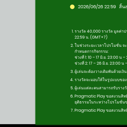
2026/06/26 22:59
สิ้น
รางวัล 40,000 รางวัล มูลค่าป
22:59 น. (GMT+7)
ในช่วงระยะเวลาโปรโมชั่น จะม
กำหนดการกิจกรรม:
ช่วงที่ 1: 10 – 17 มิ.ย. 23:0
ช่วงที่ 2: 17 – 26 มิ.ย. 23:
ผู้เล่นจะต้องวางเดิมพันด้วยเงิ
รางวัลจะมอบให้ในรูปแบบของเงิ
ผู้เล่นแต่ละคนสามารถรับรางวัลไ
Pragmatic Play ขอสงวนสิทธิ์ใ
ยุติธรรมในระหว่างโปรโมชั่นขอ
Pragmatic Play ขอสงวนสิทธิ