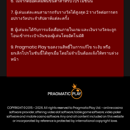
6. ไม่จำกัดยอดเดิมพันขั้นต่ำสำหรับโปรโมชันนี้
7. ผู้เล่นแต่ละคนสามารถรับรางวัลได้สูงสุด 2 รางวัลต่อการดร
อปรางวัลประจำสัปดาห์แต่ละครั้ง
8. ผู้เล่นจะได้รับการแจ้งเตือนภายในเกม และเงินรางวัลจะถูก
โอนเข้ากระเป๋าเงินของผู้เล่นโดยอัตโนมัติ
9. Pragmatic Play ขอสงวนสิทธิ์ในการแก้ไข ระงับ หรือ
ยกเลิกโปรโมชันนี้ได้ทุกเมื่อ โดยไม่จำเป็นต้องแจ้งให้ทราบล่วง
หน้า
COPYRIGHT © 2015 – 2026. All rights reserved to PragmaticPlay Ltd. – online casino
software provider, offering video slot software, table game software, video poker
software and mobile casino software. Any and all content included on this website
or incorporated by reference is protected by international copyright laws.