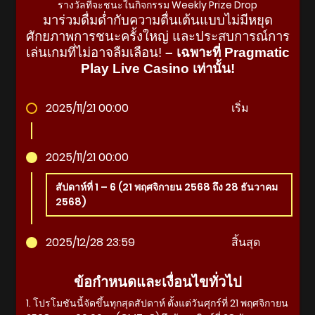
รางวัลที่จะชนะในกิจกรรม Weekly Prize Drop
มาร่วมดื่มด่ำกับความตื่นเต้นแบบไม่มีหยุด
ศักยภาพการชนะครั้งใหญ่ และประสบการณ์การ
เล่นเกมที่ไม่อาจลืมเลือน!
– เฉพาะที่ Pragmatic
Play Live Casino เท่านั้น!
2025/11/21 00:00
เริ่ม
2025/11/21 00:00
สัปดาห์ที่ 1 – 6 (21 พฤศจิกายน 2568 ถึง 28 ธันวาคม
2568)
2025/12/28 23:59
สิ้นสุด
ข้อกำหนดและเงื่อนไขทั่วไป
1. โปรโมชันนี้จัดขึ้นทุกสุดสัปดาห์ ตั้งแต่วันศุกร์ที่ 21 พฤศจิกายน