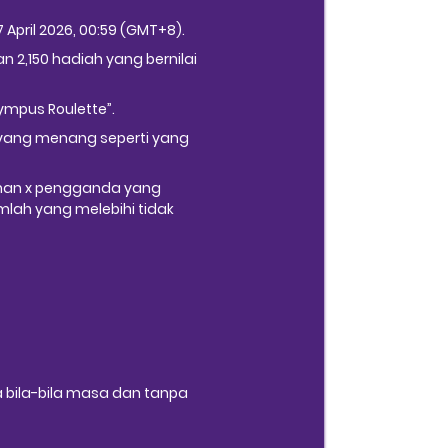
 April 2026, 00:59 (GMT+8).
 2,150 hadiah yang bernilai
ympus Roulette”.
yang menang seperti yang
uhan x pengganda yang
lah yang melebihi tidak
bila-bila masa dan tanpa