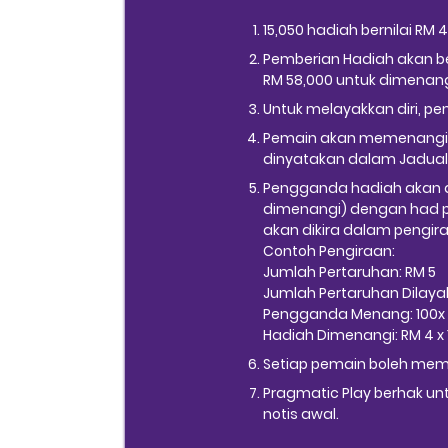
15,050 hadiah bernilai RM 
Pemberian Hadiah akan ber
RM 58,000 untuk dimenangi
Untuk melayakkan diri, p
Pemain akan memenangi 
dinyatakan dalam Jadual
Pengganda hadiah akan d
dimenangi) dengan had pe
akan dikira dalam pengir
Contoh Pengiraan:
Jumlah Pertaruhan: RM 5
Jumlah Pertaruhan Dilayak
Pengganda Menang: 100x
Hadiah Dimenangi: RM 4 x 
Setiap pemain boleh mem
Pragmatic Play berhak u
notis awal.