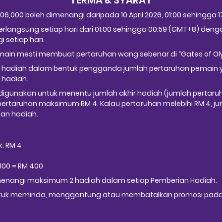
TERMA & SYARAT
406,000 boleh dimenangi daripada 10 April 2026, 01:00 sehingga 17
langsung setiap hari dari 01:00 sehingga 00:59 (GMT+8) dengan
 setiap hari.
emain mesti membuat pertaruhan wang sebenar di “Gates of Ol
hadiah dalam bentuk pengganda jumlah pertaruhan pemain 
 hadiah.
igunakan untuk menentu jumlah akhir hadiah (jumlah pertar
rtaruhan maksimum RM 4. Kalau pertaruhan melebihi RM 4, jum
aan hadiah.
: RM 4
100 = RM 400
enangi maksimum 2 hadiah dalam setiap Pemberian Hadiah.
ntuk meminda, menggantung atau membatalkan promosi pada 