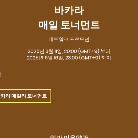
바카라
매일 토너먼트
네트워크 프로모션
2025년 3월 11일, 20:00 (GMT+9) 부터
2025년 5월 16일, 23:00 (GMT+9) 까지
작
카라 데일리 토너먼트