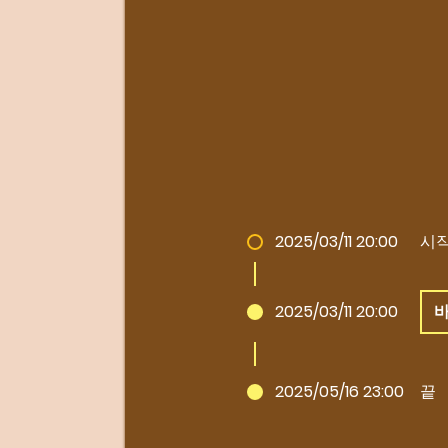
2025/03/11 20:00
시
2025/03/11 20:00
바
2025/05/16 23:00
끝