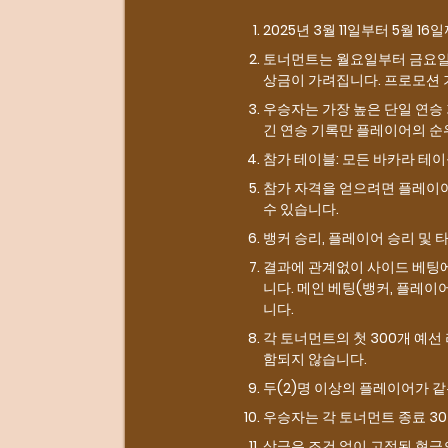
2025년 3월 11일부터 5월 1
토너먼트는 월요일부터 금요일까지 매
상금이 가려집니다. 프로모션 
우승자는 가장 높은 단일 연승 
긴 연승 기록만 플레이어의 순
참가 테이블: 모든 바카라 테이
참가 자격을 얻으려면 플레이어
수 있습니다.
뱅커 승리, 플레이어 승리 및
결과에 관계없이 사이드 베팅에
니다. 메인 베팅(뱅커, 플레이
니다.
각 토너먼트의 첫 300개 예
함되지 않습니다.
두(2)명 이상의 플레이어가 
우승자는 각 토너먼트 종료 3
상금은 조건 없이 고정된 현