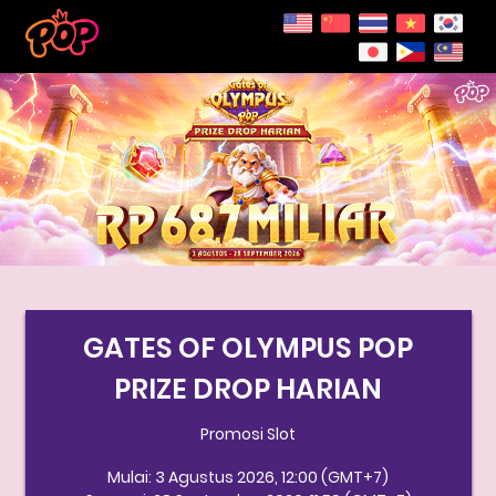
GATES OF OLYMPUS POP
PRIZE DROP HARIAN
Promosi Slot
Mulai: 3 Agustus 2026, 12:00 (GMT+7)