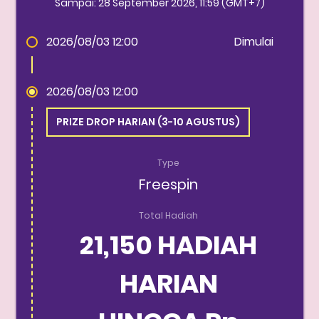
Sampai: 28 September 2026, 11:59 (GMT+7)
2026/08/03 12:00
Dimulai
2026/08/03 12:00
PRIZE DROP HARIAN (3-10 AGUSTUS)
Type
Freespin
Total Hadiah
21,150 HADIAH
HARIAN