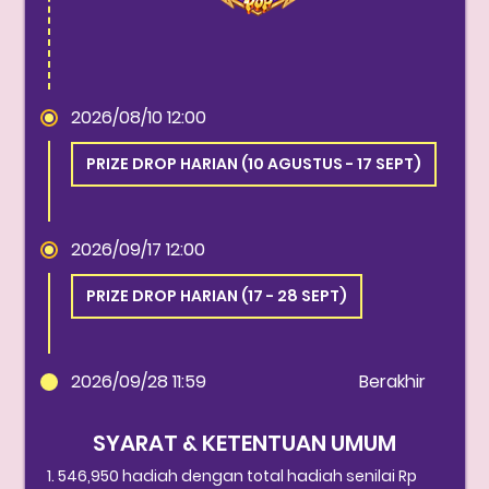
2026/08/10 12:00
PRIZE DROP HARIAN (10 AGUSTUS - 17 SEPT)
2026/09/17 12:00
PRIZE DROP HARIAN (17 - 28 SEPT)
2026/09/28 11:59
Berakhir
SYARAT & KETENTUAN UMUM
546,950 hadiah dengan total hadiah senilai Rp