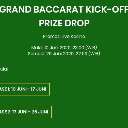
GRAND BACCARAT KICK-OF
PRIZE DROP
Promosi Live Kasino
Mulai: 10 Juni 2026, 23:00 (WIB)
Sampai: 26 Juni 2026, 22:59 (WIB)
ulai
ASE 1: 10 JUNI - 17 JUNI
ASE 2: 17 JUNI - 26 JUNI