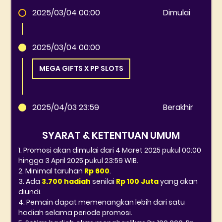
2025/03/04 00:00
Dimulai
2025/03/04 00:00
MEGA GIFTS X PP SLOTS
2025/04/03 23:59
Berakhir
SYARAT & KETENTUAN UMUM
1. Promosi akan dimulai dari 4 Maret 2025 pukul 00:00
hingga 3 April 2025 pukul 23:59 WIB.
2. Minimal taruhan
Rp 600
.
3. Ada
3.700 hadiah
senilai
Rp 100 Juta
yang akan
diundi.
4. Pemain dapat memenangkan lebih dari satu
hadiah selama periode promosi.