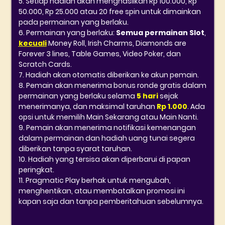
5. Setiap hadiah akan menghasilkan Rp 100.000, Rp
50.000, Rp 25.000 atau 20 free spin untuk dimainkan
pada permainan yang berlaku.
6. Permainan yang berlaku:
Semua permainan Slot
,
kecuali
Money Roll, Irish Charms, Diamonds are
Forever 3 lines, Table Games, Video Poker, dan
Scratch Cards.
7. Hadiah akan otomatis diberikan ke akun pemain.
8. Pemain akan menerima bonus ronde gratis dalam
permainan yang berlaku selama
5 hari
sejak
menerimanya, dan maksimal taruhan
Rp 1.000
. Ada
opsi untuk memilih Main Sekarang atau Main Nanti.
9. Pemain akan menerima notifikasi kemenangan
dalam permainan dan hadiah uang tunai segera
diberikan tanpa syarat taruhan.
10. Hadiah yang tersisa akan diperbarui di papan
peringkat.
11. Pragmatic Play berhak untuk mengubah,
menghentikan, atau membatalkan promosi ini
kapan saja dan tanpa pemberitahuan sebelumnya.