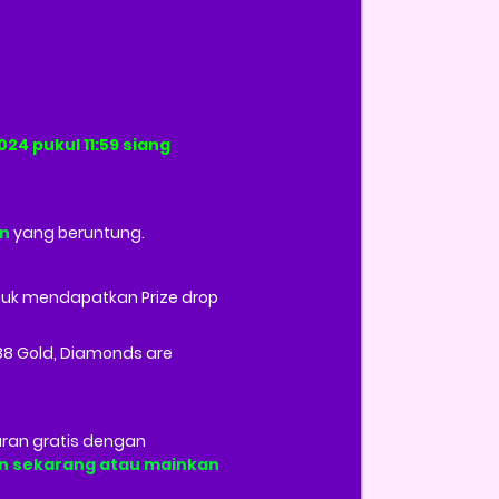
2024
pukul
11:59
siang
n
yang beruntung.
tuk mendapatkan Prize drop
888 Gold, Diamonds are
ran gratis dengan
n
sekarang
atau
mainkan