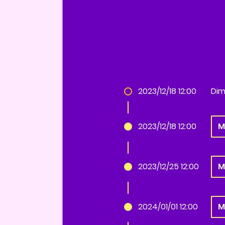
2023/12/18 12:00
Dim
2023/12/18 12:00
M
2023/12/25 12:00
M
2024/01/01 12:00
M