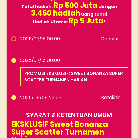
Rp 500 Juta
Total hadiah:
dengan
3.450 hadiah
uang tunai
Rp 5 Juta
Hadiah Utama:
!
2025/07/15 00:00
Dimulai
2025/07/15 00:00
PROMOSI EKSKLUSIF: SWEET BONANZA SUPER
SCATTER TURNAMEN HARIAN
2025/08/08 23:59
Berakhir
SYARAT & KETENTUAN UMUM
EKSKLUSIF Sweet Bonanza
Super Scatter Turnamen