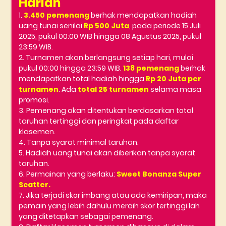
Harian
1.
3.450 pemenang
berhak mendapatkan hadiah
uang tunai senilai
Rp 500 Juta
, pada periode 15 Juli
2025, pukul 00:00 WIB hingga 08 Agustus 2025, pukul
23:59 WIB.
2. Turnamen akan berlangsung setiap hari, mulai
pukul 00:00 hingga 23:59 WIB.
138 pemenang
berhak
mendapatkan total hadiah hingga
Rp 20 Juta per
turnamen
. Ada
total 25 turnamen
selama masa
promosi.
3. Pemenang akan ditentukan berdasarkan total
taruhan tertinggi dan peringkat pada daftar
klasemen.
4. Tanpa syarat minimal taruhan.
5. Hadiah uang tunai akan diberikan tanpa syarat
taruhan.
6. Permainan yang berlaku:
Sweet Bonanza Super
Scatter.
7. Jika terjadi skor imbang atau ada kemiripan, maka
pemain yang lebih dahulu meraih skor tertinggi lah
yang ditetapkan sebagai pemenang.