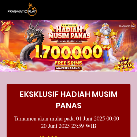
EKSKLUSIF HADIAH MUSIM
PANAS​
Turnamen akan mulai pada 01 Juni 2025 00:00 –
20 Juni 2025 23:59 WIB