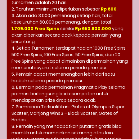
turnamen adalah 20 hari.
2. Taruhan minimum diperlukan sebesar
Rp 600
.
3. Akan ada 3.000 pemenang setiap hari, total
keseluruhan 60.000 pemenang, dengan total
1.709.000 Free Spins
senilai
Rp 683.600.000
yang
akan diberikan secara acak kepada pemain yang
beruntung.
4. Setiap Turnamen terdapat hadiah 1000 Free Spins,
500 Free Spins, 100 Free Spins, 50 Free Spins, dan 20
Free Spins yang dapat dimainkan di permainan yang
memenuhi syarat selama periode promosi.
5. Pemain dapat memenangkan lebih dari satu
hadiah selama periode promosi.
6. Bermain pada permainan Pragmatic Play selama
promosi berlangsung berkesempatan untuk
mendapatkan prize drop secara acak.
7. Permainan Terkualifikasi: Gates of Olympus Super
Scatter, Mahjong Wins3 – Black Scatter, Gates of
Hades
8. Pemain yang mendapatkan putaran gratis bisa
memilih untuk memainkan sekarang atau lain