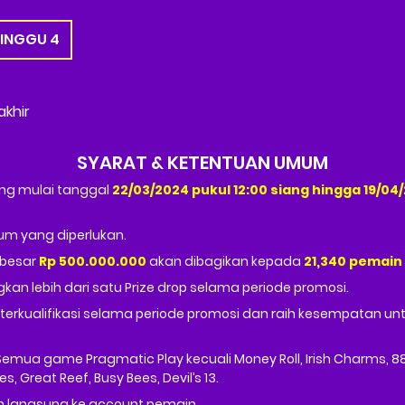
INGGU 4
akhir
SYARAT & KETENTUAN UMUM
ung mulai tanggal
22/03/2024
pukul
12:00
siang
hingga
19/04
um yang diperlukan.
sebesar
Rp 500.000.000
akan dibagikan kepada
21,340
pemain
 lebih dari satu Prize drop selama periode promosi.
erkualifikasi selama periode promosi dan raih kesempatan un
 Semua game Pragmatic Play kecuali Money Roll, Irish Charms, 
s, Great Reef, Busy Bees, Devil’s 13.
an langsung ke account pemain.